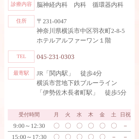
診療内容
脳神経内科 内科 循環器内科
〒231-0047
住所
神奈川県横浜市中区羽衣町2-8-5
ホテルアルファーワン１階
045-231-0303
TEL
JR「関内駅」 徒歩4分
最寄駅
横浜市営地下鉄ブルーライン
「伊勢佐木長者町駅」 徒歩5分
受付時間
月
火
水
木
金
土
日祝
9:00～12:30
〇
〇
〇
〇
〇
〇
－
15:00～17:30
〇
〇
〇
〇
〇
－
－